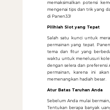
memaksimalkan potensi kemen
mengenai tips dan trik yang 
di Panen33!
Pilihlah Slot yang Tepat
Salah satu kunci untuk merai
permainan yang tepat. Pane
tema dan fitur yang berbed
waktu untuk menelusuri koleks
dengan selera dan preferensi 
permainan, karena ini aka
memenangkan hadiah besar.
Atur Batas Taruhan Anda
Sebelum Anda mulai bermain,
Tentukan berapa banyak uang