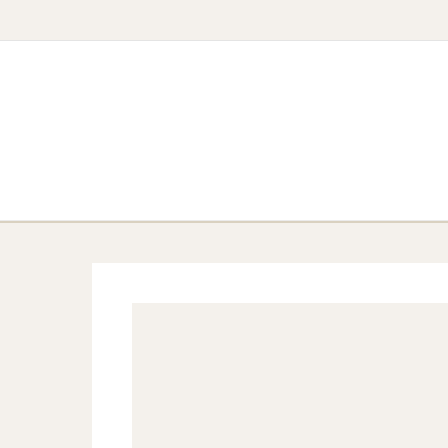
Skip to content