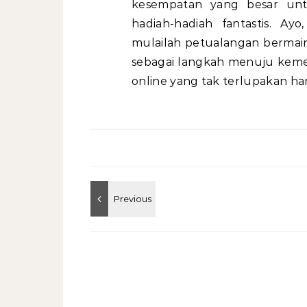
kesempatan yang besar unt
hadiah-hadiah fantastis. A
mulailah petualangan bermain 
sebagai langkah menuju kemen
online yang tak terlupakan ha