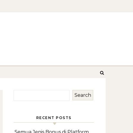
Search
RECENT POSTS
Semua Jenis Bonus di Platform