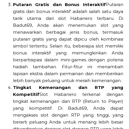
Putaran Gratis dan Bonus Interaktif
Putaran
gratis dan bonus interaktif adalah salah satu daya
tarik utama dari slot Habanero terbaru. Di
Badut69, Anda akan menemukan slot yang
menawarkan berbagai jenis bonus, termasuk
putaran gratis yang dapat dipicu oleh kombinasi
simbol tertentu. Selain itu, beberapa slot memiliki
bonus interaktif yang memungkinkan Anda
berpartisipasi dalam mini-games dengan potensi
hadiah tambahan. Fitur-fitur ini menambah
lapisan ekstra dalam permainan dan memberikan
lebih banyak peluang untuk meraih kemenangan.
Tingkat Kemenangan dan RTP yang
Kompetitif
Slot Habanero terkenal dengan
tingkat kemenangan dan RTP (Return to Player)
yang kompetitif. Di Badut69, Anda dapat
mengakses slot dengan RTP yang tinggi, yang
berarti peluang Anda untuk menang lebih besar
dibandingkan dengan slot dengan RTP yang lebih