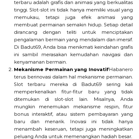
terbaru adalah grafis dan animasi yang berkualitas
tinggi. Slot-slot ini tidak hanya memiliki visual yang
memukau, tetapi juga efek animasi yang
membuat permainan semakin hidup. Setiap detail
dirancang dengan teliti untuk menciptakan
pengalaman bermain yang mendalam dan imersif.
Di Badut69, Anda bisa menikmati keindahan grafis
ini sambil merasakan kemudahan navigasi dan
kenyamanan bermain.
Mekanisme Permainan yang Inovatif
Habanero
terus berinovasi dalam hal mekanisme permainan.
Slot terbaru mereka di Badut69 sering kali
memperkenalkan fitur-fitur baru yang tidak
ditemukan di slot-slot lain. Misalnya, Anda
mungkin menemukan mekanisme respin, fitur
bonus interaktif, atau sistem pembayaran yang
baru dan menarik. Inovasi ini tidak hanya
menambah keseruan, tetapi juga meningkatkan
peluang Anda untuk memenangkan hadiah besar.