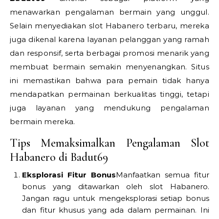
menawarkan pengalaman bermain yang unggul.
Selain menyediakan slot Habanero terbaru, mereka
juga dikenal karena layanan pelanggan yang ramah
dan responsif, serta berbagai promosi menarik yang
membuat bermain semakin menyenangkan. Situs
ini memastikan bahwa para pemain tidak hanya
mendapatkan permainan berkualitas tinggi, tetapi
juga layanan yang mendukung pengalaman
bermain mereka.
Tips Memaksimalkan Pengalaman Slot
Habanero di Badut69
Eksplorasi Fitur Bonus
Manfaatkan semua fitur
bonus yang ditawarkan oleh slot Habanero.
Jangan ragu untuk mengeksplorasi setiap bonus
dan fitur khusus yang ada dalam permainan. Ini