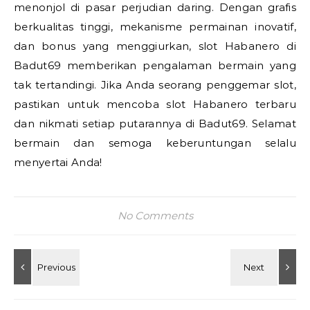
menonjol di pasar perjudian daring. Dengan grafis
berkualitas tinggi, mekanisme permainan inovatif,
dan bonus yang menggiurkan, slot Habanero di
Badut69 memberikan pengalaman bermain yang
tak tertandingi. Jika Anda seorang penggemar slot,
pastikan untuk mencoba slot Habanero terbaru
dan nikmati setiap putarannya di Badut69. Selamat
bermain dan semoga keberuntungan selalu
menyertai Anda!
No Comments