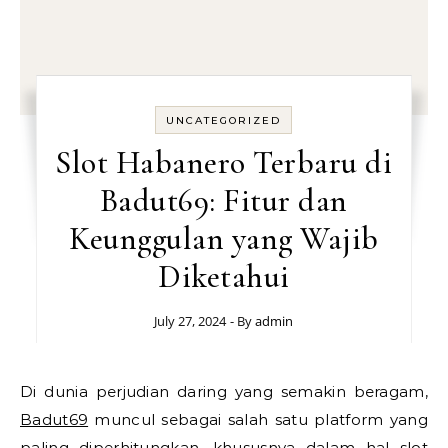
UNCATEGORIZED
Slot Habanero Terbaru di
Badut69: Fitur dan
Keunggulan yang Wajib
Diketahui
July 27, 2024
- By
admin
Di dunia perjudian daring yang semakin beragam,
Badut69
muncul sebagai salah satu platform yang
paling diperhitungkan, khususnya dalam hal slot