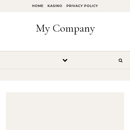
Skip to content
HOME
KASINO
PRIVACY POLICY
My Company