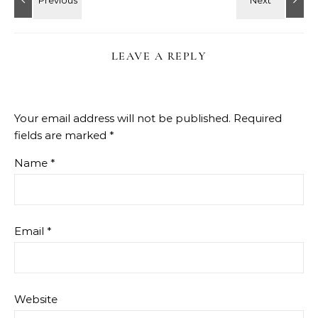
LEAVE A REPLY
Your email address will not be published.
Required
fields are marked
*
Name
*
Email
*
Website