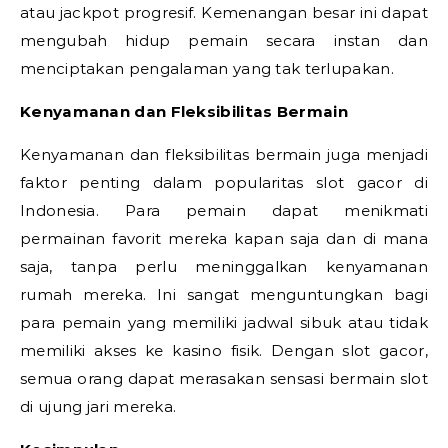
atau jackpot progresif. Kemenangan besar ini dapat
mengubah hidup pemain secara instan dan
menciptakan pengalaman yang tak terlupakan.
Kenyamanan dan Fleksibilitas Bermain
Kenyamanan dan fleksibilitas bermain juga menjadi
faktor penting dalam popularitas slot gacor di
Indonesia. Para pemain dapat menikmati
permainan favorit mereka kapan saja dan di mana
saja, tanpa perlu meninggalkan kenyamanan
rumah mereka. Ini sangat menguntungkan bagi
para pemain yang memiliki jadwal sibuk atau tidak
memiliki akses ke kasino fisik. Dengan slot gacor,
semua orang dapat merasakan sensasi bermain slot
di ujung jari mereka.