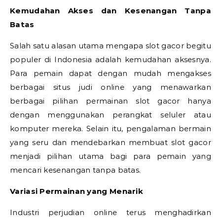
Kemudahan Akses dan Kesenangan Tanpa
Batas
Salah satu alasan utama mengapa slot gacor begitu
populer di Indonesia adalah kemudahan aksesnya.
Para pemain dapat dengan mudah mengakses
berbagai situs judi online yang menawarkan
berbagai pilihan permainan slot gacor hanya
dengan menggunakan perangkat seluler atau
komputer mereka. Selain itu, pengalaman bermain
yang seru dan mendebarkan membuat slot gacor
menjadi pilihan utama bagi para pemain yang
mencari kesenangan tanpa batas.
Variasi Permainan yang Menarik
Industri perjudian online terus menghadirkan