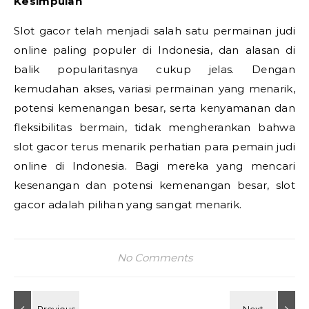
Kesimpulan
Slot gacor telah menjadi salah satu permainan judi
online paling populer di Indonesia, dan alasan di
balik popularitasnya cukup jelas. Dengan
kemudahan akses, variasi permainan yang menarik,
potensi kemenangan besar, serta kenyamanan dan
fleksibilitas bermain, tidak mengherankan bahwa
slot gacor terus menarik perhatian para pemain judi
online di Indonesia. Bagi mereka yang mencari
kesenangan dan potensi kemenangan besar, slot
gacor adalah pilihan yang sangat menarik.
No Comments