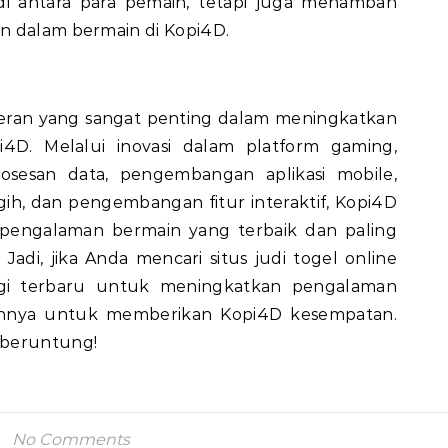
i antara para pemain, tetapi juga menambah
n dalam bermain di Kopi4D.
eran yang sangat penting dalam meningkatkan
4D. Melalui inovasi dalam platform gaming,
sesan data, pengembangan aplikasi mobile,
h, dan pengembangan fitur interaktif, Kopi4D
pengalaman bermain yang terbaik dan paling
Jadi, jika Anda mencari situs judi togel online
i terbaru untuk meningkatkan pengalaman
lahnya untuk memberikan Kopi4D kesempatan.
 beruntung!
No Comments