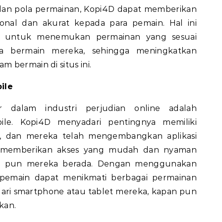
dan pola permainan, Kopi4D dapat memberikan
onal dan akurat kepada para pemain. Hal ini
 untuk menemukan permainan yang sesuai
a bermain mereka, sehingga meningkatkan
 bermain di situs ini.
ile
ar dalam industri perjudian online adalah
ile. Kopi4D menyadari pentingnya memiliki
e, dan mereka telah mengembangkan aplikasi
 memberikan akses yang mudah dan nyaman
a pun mereka berada. Dengan menggunakan
a pemain dapat menikmati berbagai permainan
dari smartphone atau tablet mereka, kapan pun
kan.