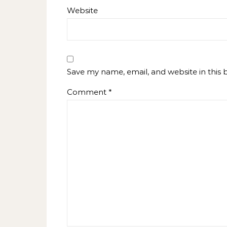
Website
Save my name, email, and website in this 
Comment
*