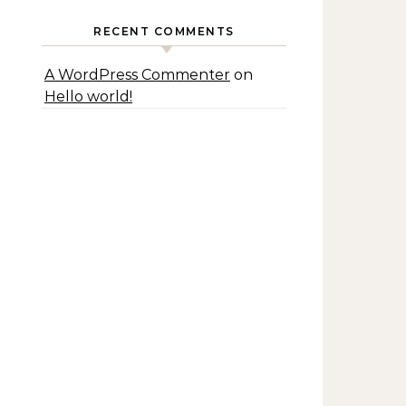
RECENT COMMENTS
A WordPress Commenter
on
Hello world!