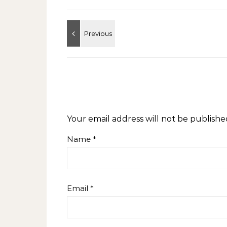
Your email address will not be publishe
Name
*
Email
*