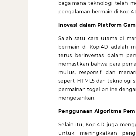
bagaimana teknologi telah 
pengalaman bermain di Kopi4
Inovasi dalam Platform Gam
Salah satu cara utama di ma
bermain di Kopi4D adalah me
terus berinvestasi dalam 
memastikan bahwa para pema
mulus, responsif, dan mena
seperti HTML5 dan teknologi
permainan togel online denga
mengesankan.
Penggunaan Algoritma Pem
Selain itu, Kopi4D juga men
untuk meningkatkan peng