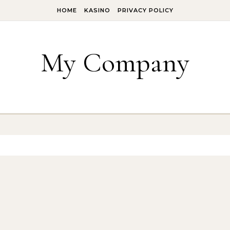
HOME
KASINO
PRIVACY POLICY
My Company