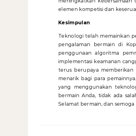
meningkatkan kebersamaan d
elemen kompetisi dan keserua
Kesimpulan
Teknologi telah memainkan p
pengalaman bermain di Kopi
penggunaan algoritma pemro
implementasi keamanan canggi
terus berupaya memberikan 
menarik bagi para pemainnya. 
yang menggunakan teknolog
bermain Anda, tidak ada sa
Selamat bermain, dan semoga