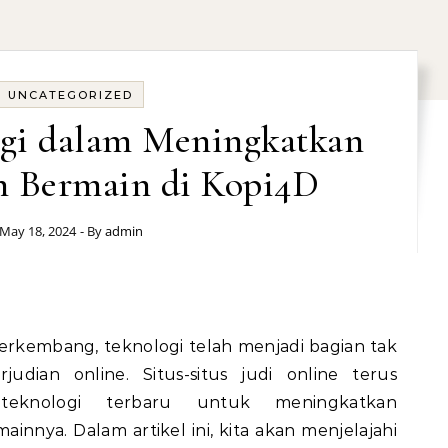
UNCATEGORIZED
ogi dalam Meningkatkan
 Bermain di Kopi4D
May 18, 2024
- By
admin
berkembang, teknologi telah menjadi bagian tak
rjudian online. Situs-situs judi online terus
teknologi terbaru untuk meningkatkan
nnya. Dalam artikel ini, kita akan menjelajahi