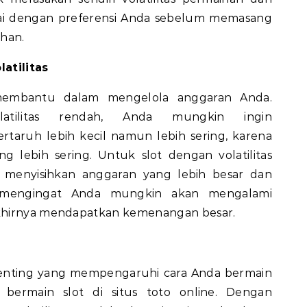
ai dengan preferensi Anda sebelum memasang
han.
atilitas
 membantu dalam mengelola anggaran Anda.
atilitas rendah, Anda mungkin ingin
aruh lebih kecil namun lebih sering, karena
 lebih sering. Untuk slot dengan volatilitas
 menyisihkan anggaran yang lebih besar dan
, mengingat Anda mungkin akan mengalami
khirnya mendapatkan kemenangan besar.
r penting yang mempengaruhi cara Anda bermain
bermain slot di situs toto online. Dengan