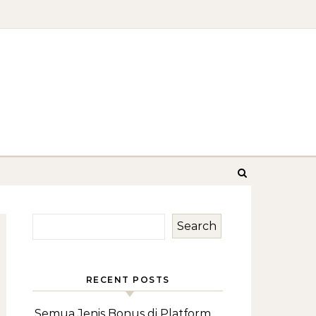
Search
RECENT POSTS
Semua Jenis Bonus di Platform