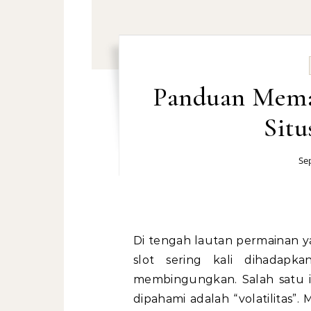
Panduan Memah
Situ
Se
Di tengah lautan permainan ya
slot sering kali dihadapka
membingungkan. Salah satu i
dipahami adalah “volatilitas”.