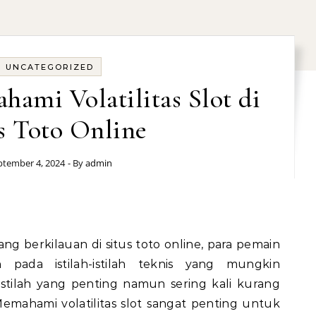
UNCATEGORIZED
ami Volatilitas Slot di
s Toto Online
ptember 4, 2024
- By
admin
ng berkilauan di situs toto online, para pemain
n pada istilah-istilah teknis yang mungkin
stilah yang penting namun sering kali kurang
 Memahami volatilitas slot sangat penting untuk