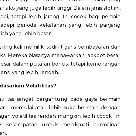
risiko yang juga lebih tinggi. Dalam jenis slot ini,
i, tetapi lebih jarang. Ini cocok bagi pemain
adapi periode kekalahan yang lebih panjang
ah yang lebih besar.
sering kali memiliki sedikit garis pembayaran dan
eks. Mereka biasanya menawarkan jackpot besar
sar dalam putaran bonus, tetapi kemenangan
ensi yang lebih rendah.
asarkan Volatilitas?
atilitas sangat bergantung pada gaya bermain
baru memulai atau lebih suka bermain dengan
engan volatilitas rendah mungkin lebih cocok. Ini
k kesempatan untuk menikmati permainan
ah.