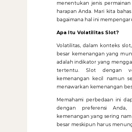
menentukan jenis permainan 
harapan Anda. Mari kita bahas
bagaimana hal ini mempengar
Apa Itu Volatilitas Slot?
Volatilitas, dalam konteks sl
besar kemenangan yang mungk
adalah indikator yang menggam
tertentu. Slot dengan v
kemenangan kecil namun seri
menawarkan kemenangan besar 
Memahami perbedaan ini dap
dengan preferensi Anda,
kemenangan yang sering namun
besar meskipun harus menung