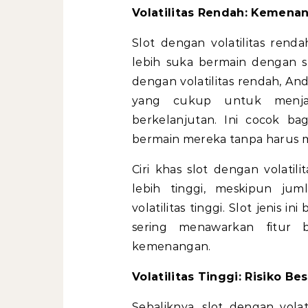
Volatilitas Rendah: Kemena
Slot dengan volatilitas rend
lebih suka bermain dengan st
dengan volatilitas rendah, A
yang cukup untuk menja
berkelanjutan. Ini cocok b
bermain mereka tanpa harus 
Ciri khas slot dengan volati
lebih tinggi, meskipun ju
volatilitas tinggi. Slot jenis 
sering menawarkan fitur
kemenangan.
Volatilitas Tinggi: Risiko Be
Sebaliknya, slot dengan vola