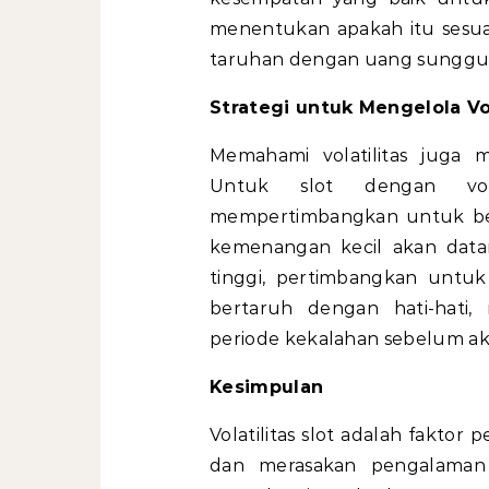
menentukan apakah itu sesu
taruhan dengan uang sunggu
Strategi untuk Mengelola Vol
Memahami volatilitas juga
Untuk slot dengan vol
mempertimbangkan untuk bert
kemenangan kecil akan datang
tinggi, pertimbangkan untuk
bertaruh dengan hati-hati
periode kekalahan sebelum a
Kesimpulan
Volatilitas slot adalah fakto
dan merasakan pengalaman 