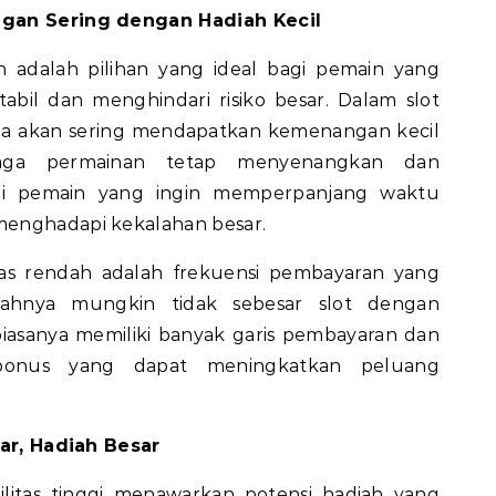
ngan Sering dengan Hadiah Kecil
ah adalah pilihan yang ideal bagi pemain yang
abil dan menghindari risiko besar. Dalam slot
nda akan sering mendapatkan kemenangan kecil
ga permainan tetap menyenangkan dan
agi pemain yang ingin memperpanjang waktu
menghadapi kekalahan besar.
litas rendah adalah frekuensi pembayaran yang
mlahnya mungkin tidak sebesar slot dengan
ini biasanya memiliki banyak garis pembayaran dan
 bonus yang dapat meningkatkan peluang
sar, Hadiah Besar
tilitas tinggi menawarkan potensi hadiah yang