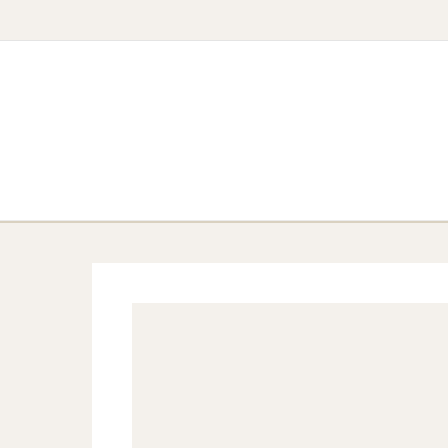
Skip to content