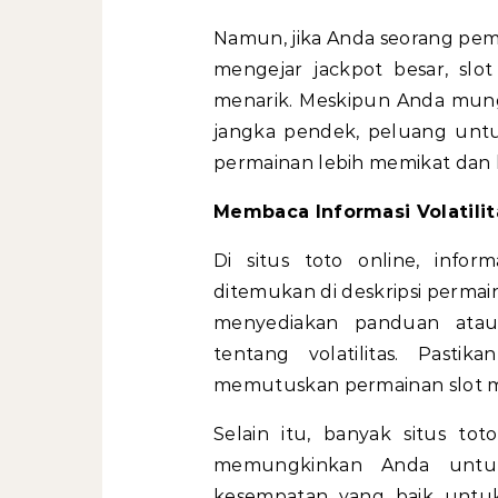
Namun, jika Anda seorang pem
mengejar jackpot besar, slot 
menarik. Meskipun Anda mung
jangka pendek, peluang un
permainan lebih memikat dan 
Membaca Informasi Volatilit
Di situs toto online, inform
ditemukan di deskripsi permai
menyediakan panduan atau
tentang volatilitas. Pasti
memutuskan permainan slot m
Selain itu, banyak situs t
memungkinkan Anda untuk 
kesempatan yang baik untuk 