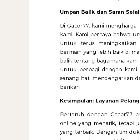
Umpan Balik dan Saran Selal
Di Gacor77, kami menghargai 
kami. Kami percaya bahwa um
untuk terus meningkatkan
bermain yang lebih baik di ma
balik tentang bagaimana kami
untuk berbagi dengan kami
senang hati mendengarkan d
berikan.
Kesimpulan: Layanan Pelang
Bertaruh dengan Gacor77 b
online yang menarik, tetapi
yang terbaik. Dengan tim du