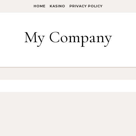
HOME
KASINO
PRIVACY POLICY
My Company