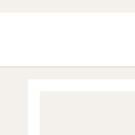
Skip to content