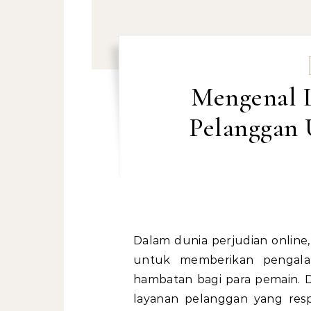
Mengenal 
Pelanggan 
Dalam dunia perjudian online
untuk memberikan pengal
hambatan bagi para pemain. 
layanan pelanggan yang resp