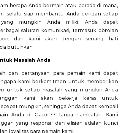
 jam berapa Anda bermain atau berada di mana,
i selalu siap membantu Anda dengan setiap
 yang mungkin Anda miliki. Anda dapat
rbagai saluran komunikasi, termasuk obrolan
lepon, dan kami akan dengan senang hati
da butuhkan.
untuk Masalah Anda
ah dan pertanyaan para pemain kami dapat
mengapa kami berkomitmen untuk memberikan
sien untuk setiap masalah yang mungkin Anda
langgan kami akan bekerja keras untuk
secepat mungkin, sehingga Anda dapat kembali
ain Anda di Gacor77 tanpa hambatan. Kami
ggan yang responsif dan efisien adalah kunci
n loyalitas para pemain kami.