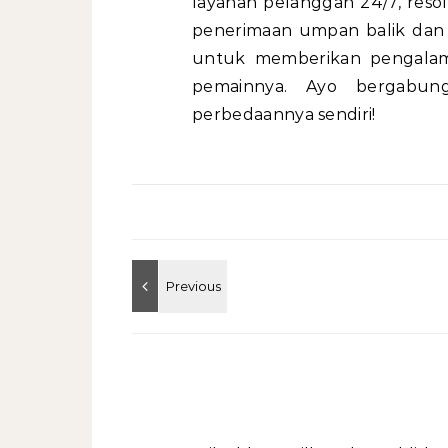
layanan pelanggan 24/7, resol
penerimaan umpan balik dan 
untuk memberikan pengalama
pemainnya. Ayo bergabun
perbedaannya sendiri!