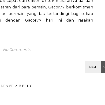
usi cepat dan efisien untuk masalah Anda, dan
saran dari para pemain, Gacor77 berkomitmen
n bermain yang tak tertandingi bagi setiap
g dengan Gacor77 hari ini dan rasakan
No Comments
LEAVE A REPLY