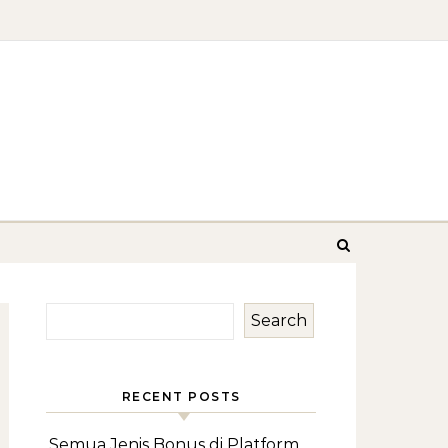
Search
RECENT POSTS
Semua Jenis Bonus di Platform