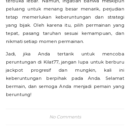
terbuka lebar. Namun, ingatlah bahwa meskipun
peluang untuk menang besar menarik, perjudian
tetap memerlukan keberuntungan dan strategi
yang bijak. Oleh karena itu, pilih permainan yang
tepat, pasang taruhan sesuai kemampuan, dan
nikmati setiap momen permainan.
Jadi, jika Anda tertarik untuk mencoba
peruntungan di Kilat77, jangan lupa untuk berburu
jackpot progresif dan mungkin, kali ini
keberuntungan berpihak pada Anda. Selamat
bermain, dan semoga Anda menjadi pemain yang
beruntung!
No Comments