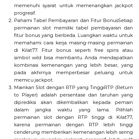
memenuhi syarat untuk memenangkan jackpot
progresif.
Pahami Tabel Pembayaran dan Fitur BonusSetiap
permainan slot memiliki tabel pembayaran dan
fitur bonus yang berbeda. Luangkan waktu untuk
memahami cara kerja masing-masing permainan
di Kilat77. Fitur bonus seperti free spins atau
simbol wild bisa membantu Anda mendapatkan
kombinasi kemenangan yang lebih besar, yang
pada akhirnya memperbesar peluang untuk
memicu jackpot.
Mainkan Slot dengan RTP yang TinggiRTP (Return
to Player) adalah persentase dari taruhan yang
diprediksi akan dikembalikan kepada pemain
dalam jangka waktu yang lama. Pilihlah
permainan slot dengan RTP tinggi di Kilat77,
karena permainan dengan RTP lebih tinggi
cenderung memberikan kemenangan lebih sering