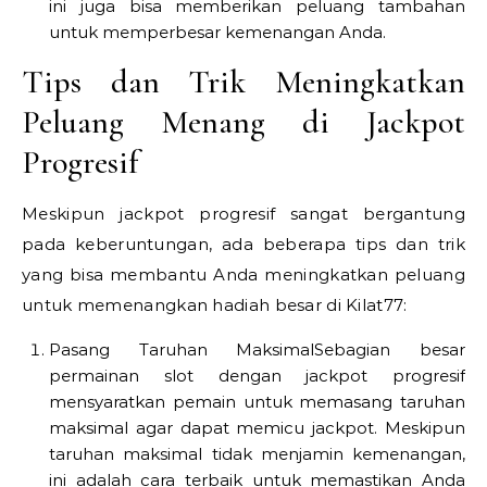
ini juga bisa memberikan peluang tambahan
untuk memperbesar kemenangan Anda.
Tips dan Trik Meningkatkan
Peluang Menang di Jackpot
Progresif
Meskipun jackpot progresif sangat bergantung
pada keberuntungan, ada beberapa tips dan trik
yang bisa membantu Anda meningkatkan peluang
untuk memenangkan hadiah besar di Kilat77:
Pasang Taruhan MaksimalSebagian besar
permainan slot dengan jackpot progresif
mensyaratkan pemain untuk memasang taruhan
maksimal agar dapat memicu jackpot. Meskipun
taruhan maksimal tidak menjamin kemenangan,
ini adalah cara terbaik untuk memastikan Anda