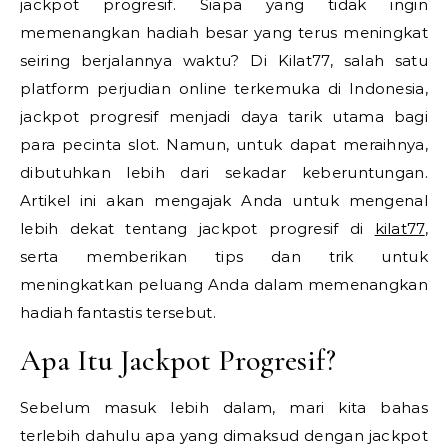
jackpot progresif. Siapa yang tidak ingin
memenangkan hadiah besar yang terus meningkat
seiring berjalannya waktu? Di Kilat77, salah satu
platform perjudian online terkemuka di Indonesia,
jackpot progresif menjadi daya tarik utama bagi
para pecinta slot. Namun, untuk dapat meraihnya,
dibutuhkan lebih dari sekadar keberuntungan.
Artikel ini akan mengajak Anda untuk mengenal
lebih dekat tentang jackpot progresif di
kilat77
,
serta memberikan tips dan trik untuk
meningkatkan peluang Anda dalam memenangkan
hadiah fantastis tersebut.
Apa Itu Jackpot Progresif?
Sebelum masuk lebih dalam, mari kita bahas
terlebih dahulu apa yang dimaksud dengan jackpot