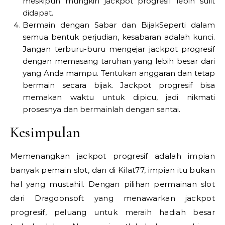
meskipun mungkin jackpot progresif lebih sulit
didapat.
Bermain dengan Sabar dan BijakSeperti dalam
semua bentuk perjudian, kesabaran adalah kunci.
Jangan terburu-buru mengejar jackpot progresif
dengan memasang taruhan yang lebih besar dari
yang Anda mampu. Tentukan anggaran dan tetap
bermain secara bijak. Jackpot progresif bisa
memakan waktu untuk dipicu, jadi nikmati
prosesnya dan bermainlah dengan santai.
Kesimpulan
Memenangkan jackpot progresif adalah impian
banyak pemain slot, dan di Kilat77, impian itu bukan
hal yang mustahil. Dengan pilihan permainan slot
dari Dragoonsoft yang menawarkan jackpot
progresif, peluang untuk meraih hadiah besar