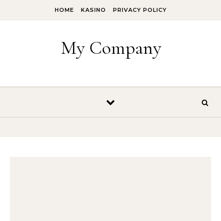
Skip to content
HOME
KASINO
PRIVACY POLICY
My Company