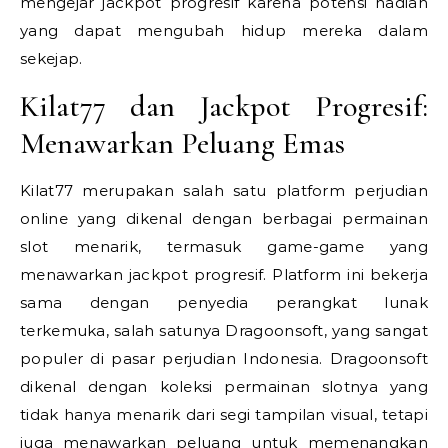
mengejar jackpot progresif karena potensi hadiah
yang dapat mengubah hidup mereka dalam
sekejap.
Kilat77 dan Jackpot Progresif:
Menawarkan Peluang Emas
Kilat77 merupakan salah satu platform perjudian
online yang dikenal dengan berbagai permainan
slot menarik, termasuk game-game yang
menawarkan jackpot progresif. Platform ini bekerja
sama dengan penyedia perangkat lunak
terkemuka, salah satunya Dragoonsoft, yang sangat
populer di pasar perjudian Indonesia. Dragoonsoft
dikenal dengan koleksi permainan slotnya yang
tidak hanya menarik dari segi tampilan visual, tetapi
juga menawarkan peluang untuk memenangkan