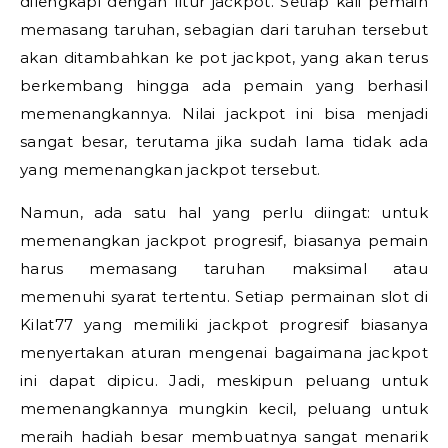
dilengkapi dengan fitur jackpot. Setiap kali pemain
memasang taruhan, sebagian dari taruhan tersebut
akan ditambahkan ke pot jackpot, yang akan terus
berkembang hingga ada pemain yang berhasil
memenangkannya. Nilai jackpot ini bisa menjadi
sangat besar, terutama jika sudah lama tidak ada
yang memenangkan jackpot tersebut.
Namun, ada satu hal yang perlu diingat: untuk
memenangkan jackpot progresif, biasanya pemain
harus memasang taruhan maksimal atau
memenuhi syarat tertentu. Setiap permainan slot di
Kilat77 yang memiliki jackpot progresif biasanya
menyertakan aturan mengenai bagaimana jackpot
ini dapat dipicu. Jadi, meskipun peluang untuk
memenangkannya mungkin kecil, peluang untuk
meraih hadiah besar membuatnya sangat menarik