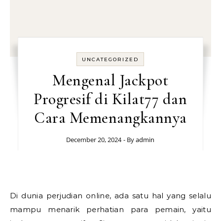
UNCATEGORIZED
Mengenal Jackpot
Progresif di Kilat77 dan
Cara Memenangkannya
December 20, 2024
- By
admin
Di dunia perjudian online, ada satu hal yang selalu
mampu menarik perhatian para pemain, yaitu