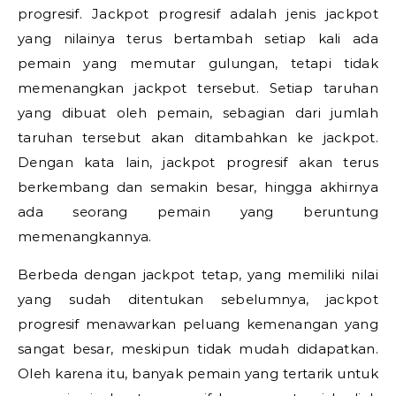
progresif. Jackpot progresif adalah jenis jackpot
yang nilainya terus bertambah setiap kali ada
pemain yang memutar gulungan, tetapi tidak
memenangkan jackpot tersebut. Setiap taruhan
yang dibuat oleh pemain, sebagian dari jumlah
taruhan tersebut akan ditambahkan ke jackpot.
Dengan kata lain, jackpot progresif akan terus
berkembang dan semakin besar, hingga akhirnya
ada seorang pemain yang beruntung
memenangkannya.
Berbeda dengan jackpot tetap, yang memiliki nilai
yang sudah ditentukan sebelumnya, jackpot
progresif menawarkan peluang kemenangan yang
sangat besar, meskipun tidak mudah didapatkan.
Oleh karena itu, banyak pemain yang tertarik untuk