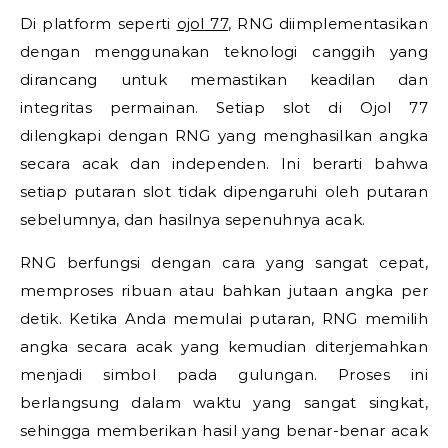
Di platform seperti
ojol 77
, RNG diimplementasikan
dengan menggunakan teknologi canggih yang
dirancang untuk memastikan keadilan dan
integritas permainan. Setiap slot di Ojol 77
dilengkapi dengan RNG yang menghasilkan angka
secara acak dan independen. Ini berarti bahwa
setiap putaran slot tidak dipengaruhi oleh putaran
sebelumnya, dan hasilnya sepenuhnya acak.
RNG berfungsi dengan cara yang sangat cepat,
memproses ribuan atau bahkan jutaan angka per
detik. Ketika Anda memulai putaran, RNG memilih
angka secara acak yang kemudian diterjemahkan
menjadi simbol pada gulungan. Proses ini
berlangsung dalam waktu yang sangat singkat,
sehingga memberikan hasil yang benar-benar acak