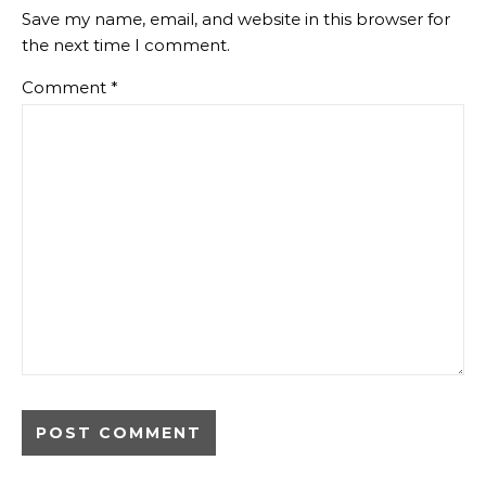
Save my name, email, and website in this browser for
the next time I comment.
Comment
*