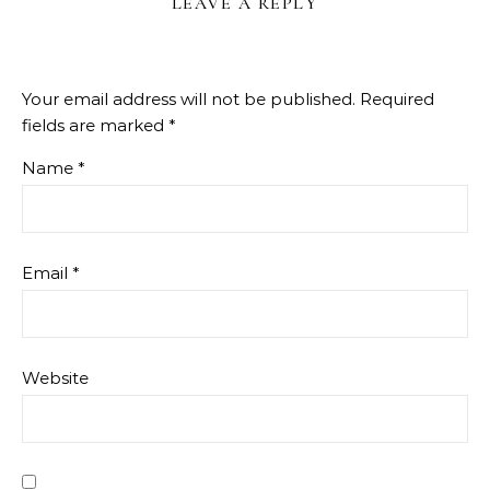
LEAVE A REPLY
Your email address will not be published.
Required
fields are marked
*
Name
*
Email
*
Website