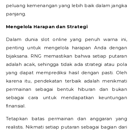
peluang kemenangan yang lebih baik dalam jangka
panjang.
Mengelola Harapan dan Strategi
Dalam dunia slot online yang penuh warna ini,
penting untuk mengelola harapan Anda dengan
bijaksana. RNG memastikan bahwa setiap putaran
adalah acak, sehingga tidak ada strategi atau pola
yang dapat memprediksi hasil dengan pasti. Oleh
karena itu, pendekatan terbaik adalah menikmati
permainan sebagai bentuk hiburan dan bukan
sebagai cara untuk mendapatkan keuntungan
finansial.
Tetapkan batas permainan dan anggaran yang
realistis. Nikmati setiap putaran sebagai bagian dari