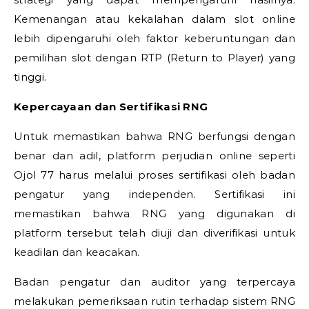
Kemenangan atau kekalahan dalam slot online
lebih dipengaruhi oleh faktor keberuntungan dan
pemilihan slot dengan RTP (Return to Player) yang
tinggi.
Kepercayaan dan Sertifikasi RNG
Untuk memastikan bahwa RNG berfungsi dengan
benar dan adil, platform perjudian online seperti
Ojol 77 harus melalui proses sertifikasi oleh badan
pengatur yang independen. Sertifikasi ini
memastikan bahwa RNG yang digunakan di
platform tersebut telah diuji dan diverifikasi untuk
keadilan dan keacakan.
Badan pengatur dan auditor yang terpercaya
melakukan pemeriksaan rutin terhadap sistem RNG