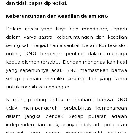
dan tidak dapat diprediksi.
Keberuntungan dan Keadilan dalam RNG
Dalam narasi yang kaya dan mendalam, seperti
dalam karya sastra, keberuntungan dan keadilan
sering kali menjadi tema sentral. Dalam konteks slot
online, RNG berperan penting dalam menjaga
kedua elemen tersebut. Dengan menghasilkan hasil
yang sepenuhnya acak, RNG memastikan bahwa
setiap pemain memiliki kesempatan yang sama
untuk meraih kemenangan.
Namun, penting untuk memahami bahwa RNG
tidak mempengaruhi probabilitas kemenangan
dalam jangka pendek. Setiap putaran adalah
independen dan acak, artinya tidak ada pola atau
strategi yang dapat mempengaruhi hasilnya.