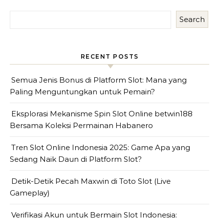
Search
RECENT POSTS
Semua Jenis Bonus di Platform Slot: Mana yang
Paling Menguntungkan untuk Pemain?
Eksplorasi Mekanisme Spin Slot Online betwin188
Bersama Koleksi Permainan Habanero
Tren Slot Online Indonesia 2025: Game Apa yang
Sedang Naik Daun di Platform Slot?
Detik-Detik Pecah Maxwin di Toto Slot (Live
Gameplay)
Verifikasi Akun untuk Bermain Slot Indonesia: