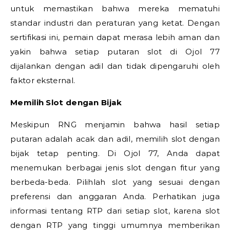
untuk memastikan bahwa mereka mematuhi
standar industri dan peraturan yang ketat. Dengan
sertifikasi ini, pemain dapat merasa lebih aman dan
yakin bahwa setiap putaran slot di Ojol 77
dijalankan dengan adil dan tidak dipengaruhi oleh
faktor eksternal.
Memilih Slot dengan Bijak
Meskipun RNG menjamin bahwa hasil setiap
putaran adalah acak dan adil, memilih slot dengan
bijak tetap penting. Di Ojol 77, Anda dapat
menemukan berbagai jenis slot dengan fitur yang
berbeda-beda. Pilihlah slot yang sesuai dengan
preferensi dan anggaran Anda. Perhatikan juga
informasi tentang RTP dari setiap slot, karena slot
dengan RTP yang tinggi umumnya memberikan