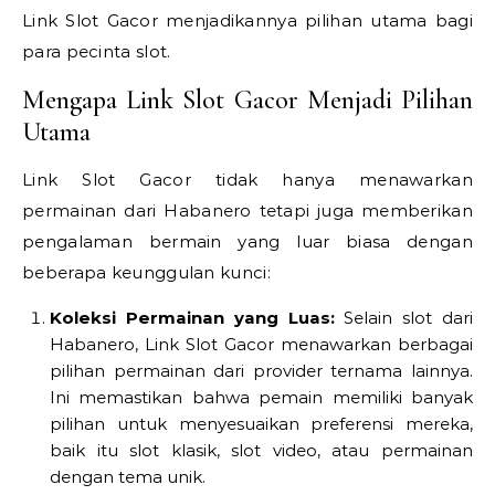
Link Slot Gacor menjadikannya pilihan utama bagi
para pecinta slot.
Mengapa Link Slot Gacor Menjadi Pilihan
Utama
Link Slot Gacor tidak hanya menawarkan
permainan dari Habanero tetapi juga memberikan
pengalaman bermain yang luar biasa dengan
beberapa keunggulan kunci:
Koleksi Permainan yang Luas:
Selain slot dari
Habanero, Link Slot Gacor menawarkan berbagai
pilihan permainan dari provider ternama lainnya.
Ini memastikan bahwa pemain memiliki banyak
pilihan untuk menyesuaikan preferensi mereka,
baik itu slot klasik, slot video, atau permainan
dengan tema unik.