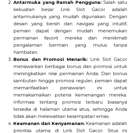
Antarmuka yang Ramah Pengguna:
Salah satu
kekuatan besar Link Slot Gacor adalah
antarmukanya yang mudah digunakan. Dengan
desain yang bersih dan navigasi yang intuitif,
pemain dapat dengan mudah menemukan
permainan favorit mereka dan menikmati
pengalaman bermain yang mulus tanpa
hambatan.
Bonus dan Promosi Menarik:
Link Slot Gacor
menawarkan berbagai bonus dan promosi untuk
meningkatkan nilai permainan Anda. Dari bonus
sambutan hingga promosi reguler, pemain dapat
memanfaatkan penawaran ini untuk
memaksimalkan potensi kemenangan mereka.
Informasi tentang promosi terbaru biasanya
tersedia di halaman utama situs, sehingga Anda
tidak akan melewatkan kesempatan emas.
Keamanan dan Kenyamanan:
Keamanan adalah
prioritas utama di Link Slot Gacor. Situs ini