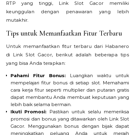
RTP yang tinggi, Link Slot Gacor memiliki
keunggulan dengan penawaran yang lebih
mutakhir.
Tips untuk Memanfaatkan Fitur Terbaru
Untuk memanfaatkan fitur terbaru dari Habanero
di Link Slot Gacor, berikut adalah beberapa tips
yang bisa Anda terapkan:
Pahami Fitur Bonus:
Luangkan waktu untuk
mempelajari fitur bonus di setiap slot. Memahami
cara kerja fitur seperti multiplier dan putaran gratis
dapat membantu Anda membuat keputusan yang
lebih baik selama bermain.
Ikuti Promosi:
Pastikan untuk selalu memeriksa
promosi dan bonus yang ditawarkan oleh Link Slot
Gacor. Menggunakan bonus dengan bijak dapat
meningkatkan peluang Anda untuk meraih