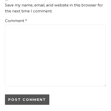
Save my name, email, and website in this browser for
the next time I comment.
Comment
*