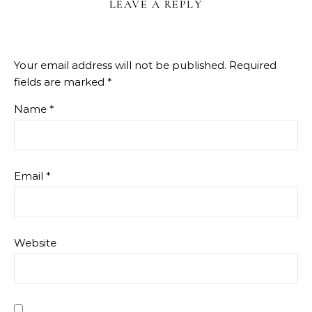
LEAVE A REPLY
Your email address will not be published.
Required
fields are marked
*
Name
*
Email
*
Website