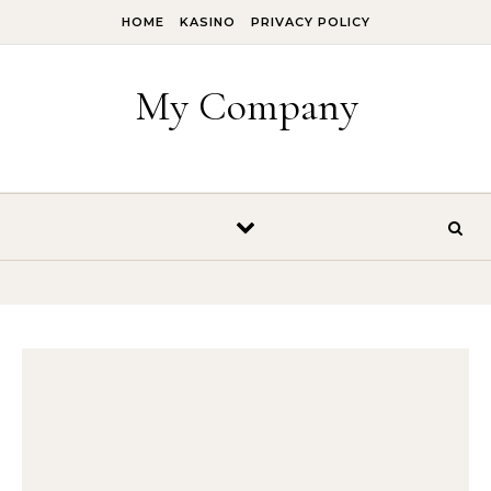
Skip to content
HOME
KASINO
PRIVACY POLICY
My Company