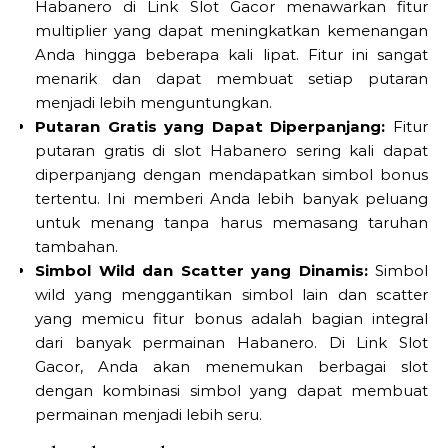
Habanero di Link Slot Gacor menawarkan fitur
multiplier yang dapat meningkatkan kemenangan
Anda hingga beberapa kali lipat. Fitur ini sangat
menarik dan dapat membuat setiap putaran
menjadi lebih menguntungkan.
Putaran Gratis yang Dapat Diperpanjang:
Fitur
putaran gratis di slot Habanero sering kali dapat
diperpanjang dengan mendapatkan simbol bonus
tertentu. Ini memberi Anda lebih banyak peluang
untuk menang tanpa harus memasang taruhan
tambahan.
Simbol Wild dan Scatter yang Dinamis:
Simbol
wild yang menggantikan simbol lain dan scatter
yang memicu fitur bonus adalah bagian integral
dari banyak permainan Habanero. Di Link Slot
Gacor, Anda akan menemukan berbagai slot
dengan kombinasi simbol yang dapat membuat
permainan menjadi lebih seru.