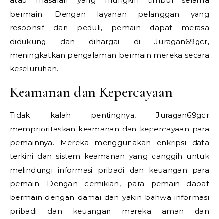
atau masalah yang mungkin timbul selama
bermain. Dengan layanan pelanggan yang
responsif dan peduli, pemain dapat merasa
didukung dan dihargai di Juragan69gcr,
meningkatkan pengalaman bermain mereka secara
keseluruhan.
Keamanan dan Kepercayaan
Tidak kalah pentingnya, Juragan69gcr
memprioritaskan keamanan dan kepercayaan para
pemainnya. Mereka menggunakan enkripsi data
terkini dan sistem keamanan yang canggih untuk
melindungi informasi pribadi dan keuangan para
pemain. Dengan demikian, para pemain dapat
bermain dengan damai dan yakin bahwa informasi
pribadi dan keuangan mereka aman dan