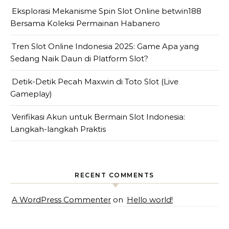
Eksplorasi Mekanisme Spin Slot Online betwin188
Bersama Koleksi Permainan Habanero
Tren Slot Online Indonesia 2025: Game Apa yang
Sedang Naik Daun di Platform Slot?
Detik-Detik Pecah Maxwin di Toto Slot (Live
Gameplay)
Verifikasi Akun untuk Bermain Slot Indonesia:
Langkah-langkah Praktis
RECENT COMMENTS
A WordPress Commenter
on
Hello world!