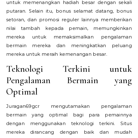
untuk memenangkan hadiah besar dengan sekali
putaran. Selain itu, bonus selamat datang, bonus
setoran, dan promosi reguler lainnya memberikan
nilai tambah kepada pemain, memungkinkan
mereka untuk memaksimalkan pengalaman
bermain mereka dan meningkatkan peluang
mereka untuk meraih kemenangan besar.
Teknologi Terkini untuk
Pengalaman Bermain yang
Optimal
Juragan69gcr mengutamakan pengalaman
bermain yang optimal bagi para pemainnya
dengan menggunakan teknologi terkini. Situs
mereka dirancang dengan baik dan mudah