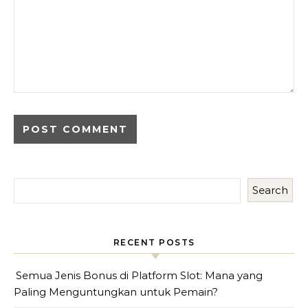
Search
RECENT POSTS
Semua Jenis Bonus di Platform Slot: Mana yang
Paling Menguntungkan untuk Pemain?