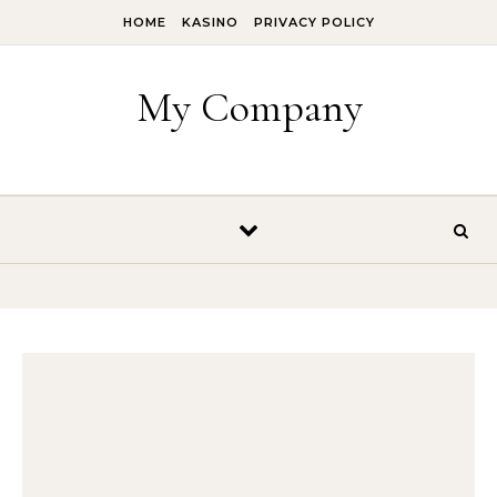
Skip to content
HOME
KASINO
PRIVACY POLICY
My Company