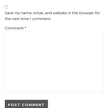
Save my name, email, and website in this browser for
the next time I comment.
Comment
*