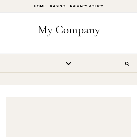
Skip to content
HOME
KASINO
PRIVACY POLICY
My Company