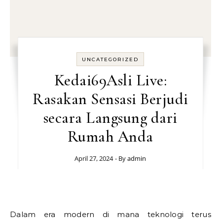
UNCATEGORIZED
Kedai69Asli Live:
Rasakan Sensasi Berjudi
secara Langsung dari
Rumah Anda
April 27, 2024
- By
admin
Dalam era modern di mana teknologi terus