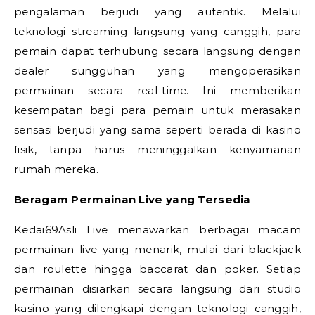
pengalaman berjudi yang autentik. Melalui
teknologi streaming langsung yang canggih, para
pemain dapat terhubung secara langsung dengan
dealer sungguhan yang mengoperasikan
permainan secara real-time. Ini memberikan
kesempatan bagi para pemain untuk merasakan
sensasi berjudi yang sama seperti berada di kasino
fisik, tanpa harus meninggalkan kenyamanan
rumah mereka.
Beragam Permainan Live yang Tersedia
Kedai69Asli Live menawarkan berbagai macam
permainan live yang menarik, mulai dari blackjack
dan roulette hingga baccarat dan poker. Setiap
permainan disiarkan secara langsung dari studio
kasino yang dilengkapi dengan teknologi canggih,