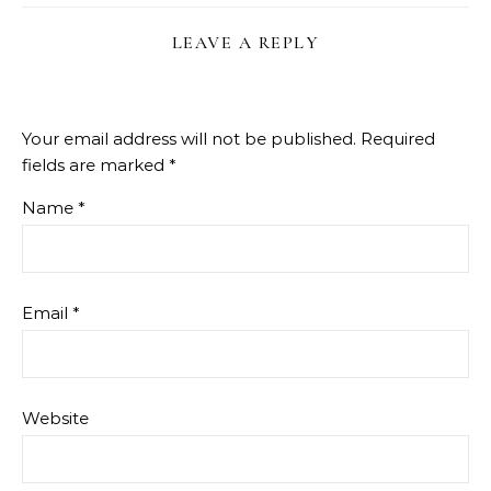
LEAVE A REPLY
Your email address will not be published.
Required
fields are marked
*
Name
*
Email
*
Website