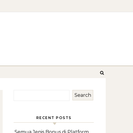
Search
RECENT POSTS
Semua Jenis Bonus di Platform