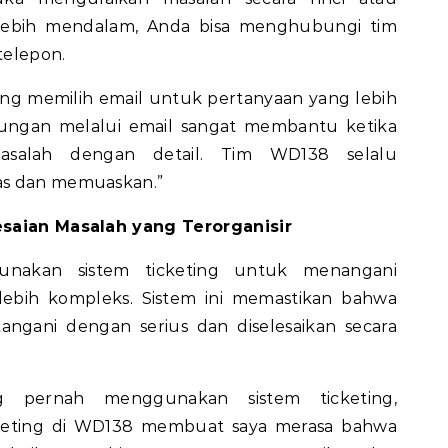
lebih mendalam, Anda bisa menghubungi tim
telepon.
ing memilih email untuk pertanyaan yang lebih
ungan melalui email sangat membantu ketika
asalah dengan detail. Tim WD138 selalu
as dan memuaskan.”
esaian Masalah yang Terorganisir
nakan sistem ticketing untuk menangani
ebih kompleks. Sistem ini memastikan bahwa
tangani dengan serius dan diselesaikan secara
g pernah menggunakan sistem ticketing,
keting di WD138 membuat saya merasa bahwa