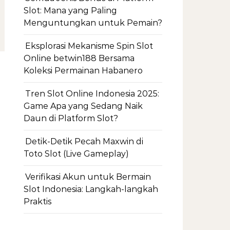
Slot: Mana yang Paling
Menguntungkan untuk Pemain?
Eksplorasi Mekanisme Spin Slot
Online betwin188 Bersama
Koleksi Permainan Habanero
Tren Slot Online Indonesia 2025:
Game Apa yang Sedang Naik
Daun di Platform Slot?
Detik-Detik Pecah Maxwin di
Toto Slot (Live Gameplay)
Verifikasi Akun untuk Bermain
Slot Indonesia: Langkah-langkah
Praktis