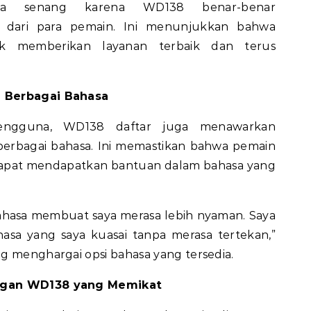
asa senang karena WD138 benar-benar
dari para pemain. Ini menunjukkan bahwa
k memberikan layanan terbaik dan terus
 Berbagai Bahasa
engguna, WD138 daftar juga menawarkan
rbagai bahasa. Ini memastikan bahwa pemain
 dapat mendapatkan bantuan dalam bahasa yang
hasa membuat saya merasa lebih nyaman. Saya
asa yang saya kuasai tanpa merasa tertekan,”
g menghargai opsi bahasa yang tersedia.
ggan WD138 yang Memikat