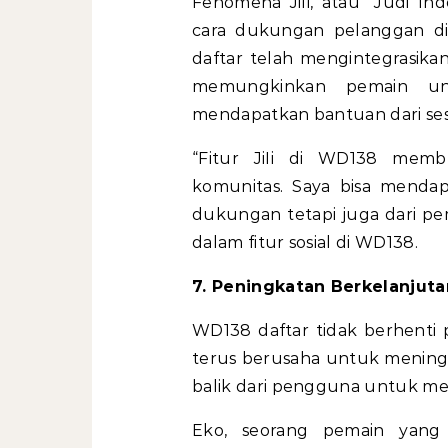
Fenomena JiIi, atau “Judi Ind
cara dukungan pelanggan dil
daftar telah mengintegrasikan
memungkinkan pemain unt
mendapatkan bantuan dari ses
“Fitur JiIi di WD138 mem
komunitas. Saya bisa mendap
dukungan tetapi juga dari pem
dalam fitur sosial di WD138.
7. Peningkatan Berkelanjut
WD138 daftar tidak berhenti 
terus berusaha untuk mening
balik dari pengguna untuk m
Eko, seorang pemain yan