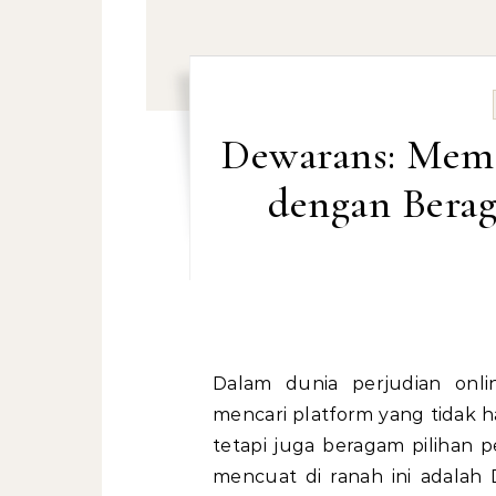
Dewarans: Mem
dengan Bera
Dalam dunia perjudian onl
mencari platform yang tidak
tetapi juga beragam pilihan 
mencuat di ranah ini adalah 