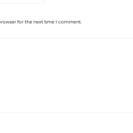
browser for the next time I comment.