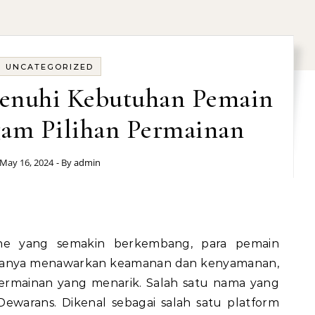
UNCATEGORIZED
enuhi Kebutuhan Pemain
gam Pilihan Permainan
May 16, 2024
- By
admin
ine yang semakin berkembang, para pemain
 hanya menawarkan keamanan dan kenyamanan,
permainan yang menarik. Salah satu nama yang
Dewarans. Dikenal sebagai salah satu platform