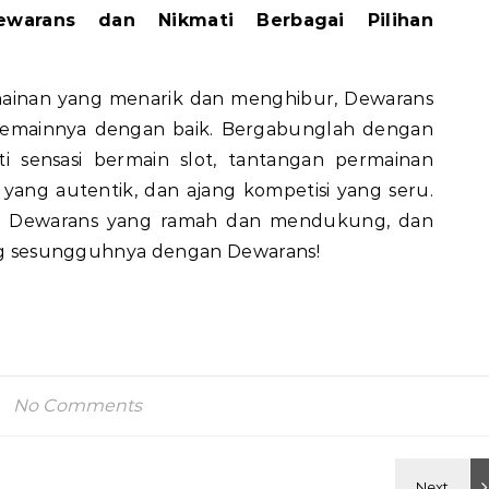
warans dan Nikmati Berbagai Pilihan
mainan yang menarik dan menghibur, Dewarans
emainnya dengan baik. Bergabunglah dengan
ti sensasi bermain slot, tantangan permainan
 yang autentik, dan ajang kompetisi yang seru.
tas Dewarans yang ramah dan mendukung, dan
yang sesungguhnya dengan Dewarans!
No Comments