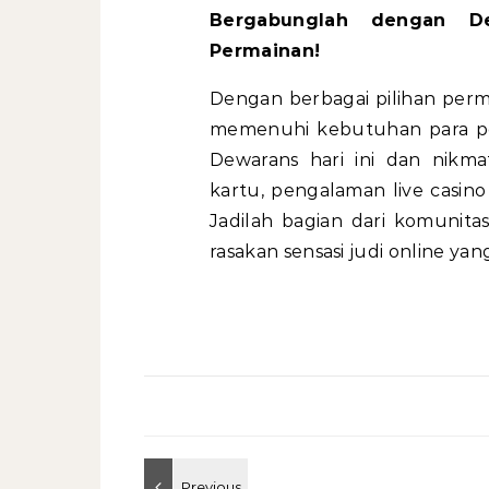
Bergabunglah dengan De
Permainan!
Dengan berbagai pilihan per
memenuhi kebutuhan para p
Dewarans hari ini dan nikma
kartu, pengalaman live casino
Jadilah bagian dari komuni
rasakan sensasi judi online 