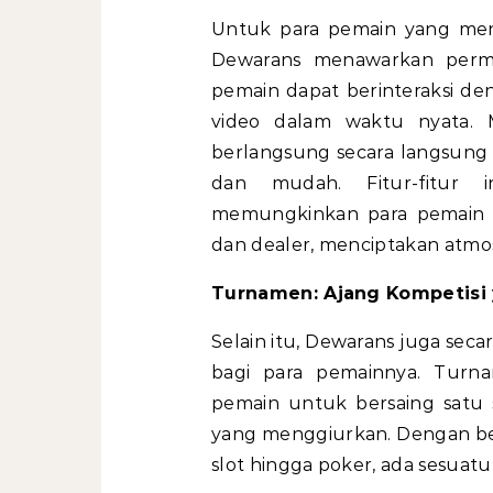
Untuk para pemain yang menc
Dewarans menawarkan permai
pemain dapat berinteraksi de
video dalam waktu nyata. 
berlangsung secara langsun
dan mudah. Fitur-fitur i
memungkinkan para pemain 
dan dealer, menciptakan atmos
Turnamen: Ajang Kompetisi
Selain itu, Dewarans juga se
bagi para pemainnya. Turn
pemain untuk bersaing satu
yang menggiurkan. Dengan berb
slot hingga poker, ada sesuat