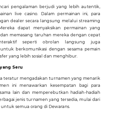
ari pengalaman berjudi yang lebih autentik,
nan live casino. Dalam permainan ini, para
ngan dealer secara langsung melalui streaming
Mereka dapat menyaksikan permainan yang
g dan memasang taruhan mereka dengan cepat
nteraktif seperti obrolan langsung juga
untuk berkomunikasi dengan sesama pemain
fer yang lebih sosial dan menghibur.
 yang Seru
cara teratur mengadakan turnamen yang menarik
amen ini menawarkan kesempatan bagi para
 sama lain dan memperebutkan hadiah-hadiah
agai jenis turnamen yang tersedia, mulai dari
u untuk semua orang di Dewarans.