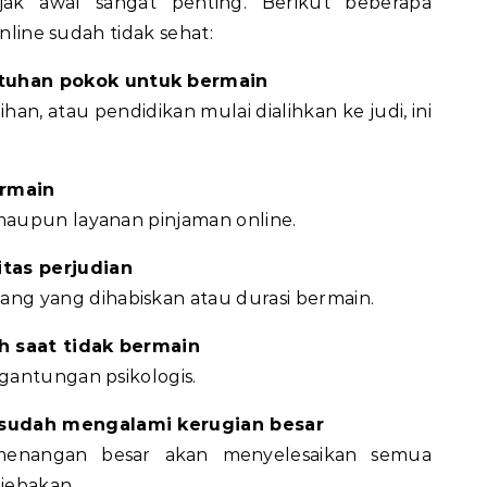
jak awal sangat penting. Berikut beberapa
online sudah tidak sehat:
uhan pokok untuk bermain
han, atau pendidikan mulai dialihkan ke judi, ini
rmain
 maupun layanan pinjaman online.
tas perjudian
g yang dihabiskan atau durasi bermain.
h saat tidak bermain
rgantungan psikologis.
sudah mengalami kerugian besar
enangan besar akan menyelesaikan semua
 jebakan.