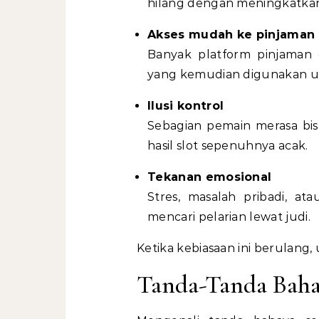
hilang dengan meningkatkan
Akses mudah ke pinjaman 
Banyak platform pinjaman
yang kemudian digunakan un
Ilusi kontrol
Sebagian pemain merasa bis
hasil slot sepenuhnya acak.
Tekanan emosional
Stres, masalah pribadi, a
mencari pelarian lewat judi.
Ketika kebiasaan ini berulang
Tanda-Tanda Baha