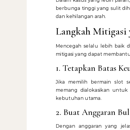
Dalam kasus yang lebih parah,
berbunga tinggi yang sulit dih
dan kehilangan arah.
Langkah Mitigasi 
Mencegah selalu lebih baik 
mitigasi yang dapat membantu 
1. Tetapkan Batas Ke
Jika memilih bermain slot 
memang dialokasikan untuk
kebutuhan utama.
2. Buat Anggaran Bu
Dengan anggaran yang jela