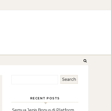
Search
RECENT POSTS
Semua Jenis Bonus di Platform