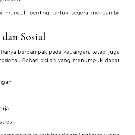
lai muncul, penting untuk segera mengambil
 dan Sosial
ak hanya berdampak pada keuangan, tetapi juga
mosional. Beban cicilan yang menumpuk dapat
ngan
erja
stres