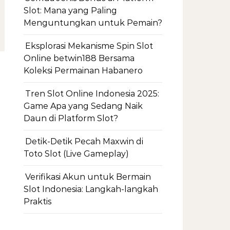
Slot: Mana yang Paling
Menguntungkan untuk Pemain?
Eksplorasi Mekanisme Spin Slot
Online betwin188 Bersama
Koleksi Permainan Habanero
Tren Slot Online Indonesia 2025:
Game Apa yang Sedang Naik
Daun di Platform Slot?
Detik-Detik Pecah Maxwin di
Toto Slot (Live Gameplay)
Verifikasi Akun untuk Bermain
Slot Indonesia: Langkah-langkah
Praktis