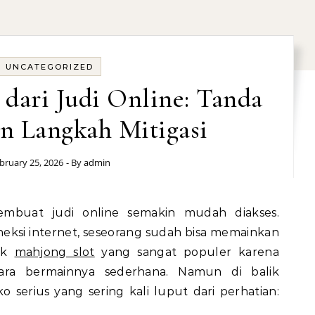
UNCATEGORIZED
dari Judi Online: Tanda
n Langkah Mitigasi
bruary 25, 2026
- By
admin
mbuat judi online semakin mudah diakses.
ksi internet, seseorang sudah bisa memainkan
suk
mahjong slot
yang sangat populer karena
ara bermainnya sederhana. Namun di balik
o serius yang sering kali luput dari perhatian: