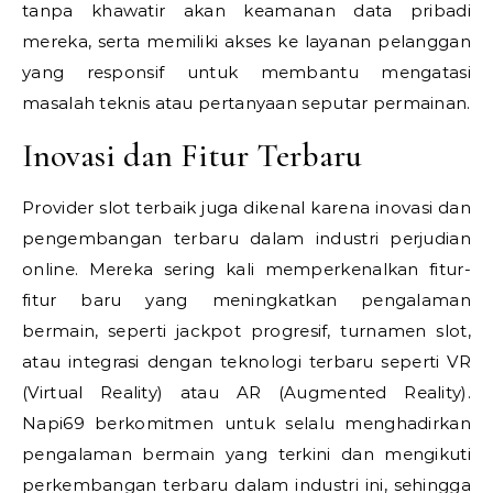
tanpa khawatir akan keamanan data pribadi
mereka, serta memiliki akses ke layanan pelanggan
yang responsif untuk membantu mengatasi
masalah teknis atau pertanyaan seputar permainan.
Inovasi dan Fitur Terbaru
Provider slot terbaik juga dikenal karena inovasi dan
pengembangan terbaru dalam industri perjudian
online. Mereka sering kali memperkenalkan fitur-
fitur baru yang meningkatkan pengalaman
bermain, seperti jackpot progresif, turnamen slot,
atau integrasi dengan teknologi terbaru seperti VR
(Virtual Reality) atau AR (Augmented Reality).
Napi69 berkomitmen untuk selalu menghadirkan
pengalaman bermain yang terkini dan mengikuti
perkembangan terbaru dalam industri ini, sehingga