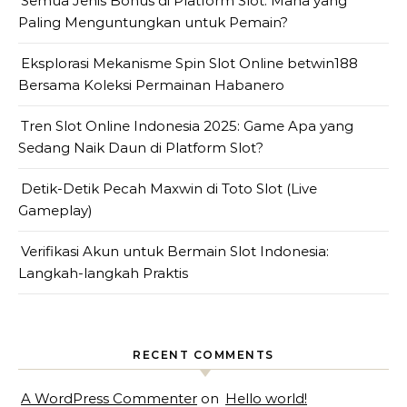
Semua Jenis Bonus di Platform Slot: Mana yang
Paling Menguntungkan untuk Pemain?
Eksplorasi Mekanisme Spin Slot Online betwin188
Bersama Koleksi Permainan Habanero
Tren Slot Online Indonesia 2025: Game Apa yang
Sedang Naik Daun di Platform Slot?
Detik-Detik Pecah Maxwin di Toto Slot (Live
Gameplay)
Verifikasi Akun untuk Bermain Slot Indonesia:
Langkah-langkah Praktis
RECENT COMMENTS
A WordPress Commenter
on
Hello world!