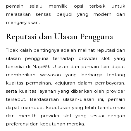
pemain selalu memiliki opsi terbaik untuk
merasakan sensasi berjudi yang modern dan
mengasyikkan.
Reputasi dan Ulasan Pengguna
Tidak kalah pentingnya adalah melihat reputasi dan
ulasan pengguna terhadap provider slot yang
tersedia di Napi69. Ulasan dari pemain lain dapat
memberikan wawasan yang berharga tentang
kualitas permainan, kejujuran dalam pembayaran,
serta kualitas layanan yang diberikan oleh provider
tersebut. Berdasarkan ulasan-ulasan ini, pemain
dapat membuat keputusan yang lebih terinformasi
dan memilih provider slot yang sesuai dengan
preferensi dan kebutuhan mereka.