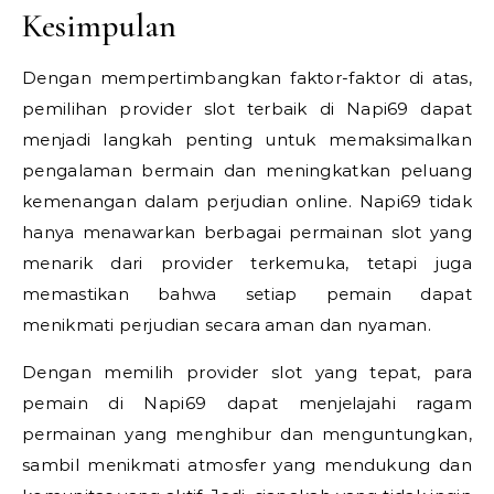
Kesimpulan
Dengan mempertimbangkan faktor-faktor di atas,
pemilihan provider slot terbaik di Napi69 dapat
menjadi langkah penting untuk memaksimalkan
pengalaman bermain dan meningkatkan peluang
kemenangan dalam perjudian online. Napi69 tidak
hanya menawarkan berbagai permainan slot yang
menarik dari provider terkemuka, tetapi juga
memastikan bahwa setiap pemain dapat
menikmati perjudian secara aman dan nyaman.
Dengan memilih provider slot yang tepat, para
pemain di Napi69 dapat menjelajahi ragam
permainan yang menghibur dan menguntungkan,
sambil menikmati atmosfer yang mendukung dan