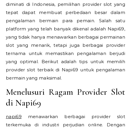
diminati di Indonesia, pemilihan provider slot yang
tepat dapat membuat perbedaan besar dalam
pengalaman bermain para pemain. Salah satu
platform yang telah banyak dikenal adalah Napi69,
yang tidak hanya menawarkan berbagai permainan
slot yang menarik, tetapi juga berbagai provider
ternama untuk memastikan pengalaman berjudi
yang optimal. Berikut adalah tips untuk memilih
provider slot terbaik di Napi69 untuk pengalaman
bermain yang maksimal.
Menelusuri Ragam Provider Slot
di Napi69
napi69
menawarkan berbagai provider slot
terkemuka di industri perjudian online. Dengan