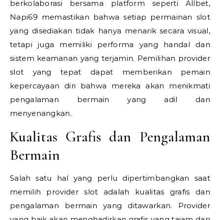
berkolaborasi bersama platform seperti Allbet,
Napi69 memastikan bahwa setiap permainan slot
yang disediakan tidak hanya menarik secara visual,
tetapi juga memiliki performa yang handal dan
sistem keamanan yang terjamin. Pemilihan provider
slot yang tepat dapat memberikan pemain
kepercayaan diri bahwa mereka akan menikmati
pengalaman bermain yang adil dan
menyenangkan.
Kualitas Grafis dan Pengalaman
Bermain
Salah satu hal yang perlu dipertimbangkan saat
memilih provider slot adalah kualitas grafis dan
pengalaman bermain yang ditawarkan. Provider
yang baik akan menghadirkan grafis yang tajam dan