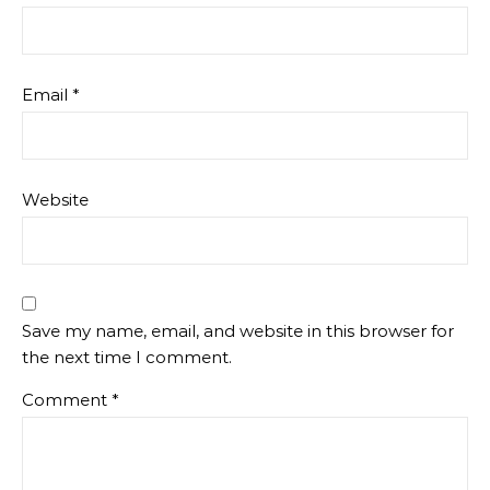
Email
*
Website
Save my name, email, and website in this browser for
the next time I comment.
Comment
*